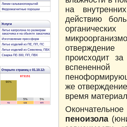
Линии гальванопокрытий
на внутренни
Ферромагнитные порошки
действию боль
Услуги
органических
Литье капролона по размерам
заказчика и на обьекте заказчика
микроорган
Изготовление прессформ
Литье изделий из ПЕ, ПП, ПС
отверждени
Литье изделий из Севелена, ПВХ
происходит за
Сварка ПЕ-300, ПП, ПВХ
вспененн
Открыто страниц с 01.10.12:
пеноформирую
873151
90%
же отверждение 
время материал
5%
5%
ru
ua
en
Окончательн
пеноизола
(юни