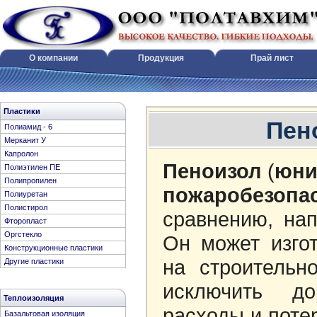
О компании
Продукция
Прай лист
Конструкционные пластики, э
Пластики
Пен
Полиамид - 6
Мерканит У
Капролон
Пеноизол
(
юни
Полиэтилен ПЕ
Полипропилен
пожаробезо
Полиуретан
Полистирол
сравнению, нап
Фторопласт
Оргстекло
Он может изгот
Конструкционные пластики
на строительн
Другие пластики
исключить до
Теплоизоляция
расходы и поте
Базальтовая изоляция