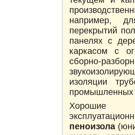
производстве
например, д
перекрытий пол
панелях с дер
каркасом с о
сборно-раз
звукоизолир
изоляции труб
промышленных х
Хорошие ф
эксплуат
пеноизола
(юни