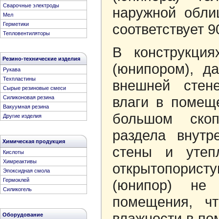
Сварочные электроды
наружной обли
Мел
Герметики
соответствует 9
Тепловентиляторы
В конструкция
Резино-технические изделия
(юнипором), д
Рукава
Техпластины
внешней стен
Сырые резиновые смеси
влаги в помещ
Cиликоновая резина
Вакуумная резина
большом ско
Другие изделия
раздела внутр
Химическая продукция
стены и утеп
Кислоты
Химреактивы
открытопорис
Эпоксидная смола
(юнипор) не 
Гермоклей
Силикогель
помещения, ч
влажности в по
Оборудование