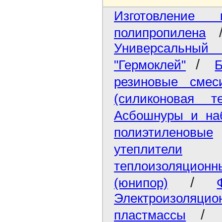
Изготовление
полипропилена
Универсальны
/
"Гермоклей"
Б
резиновые смес
(силиконовая т
Асбошнуры и на
полиэтиленовые
утеплители
теплоизоляционн
/
(юнипор)
Электроизоля
пластмассы