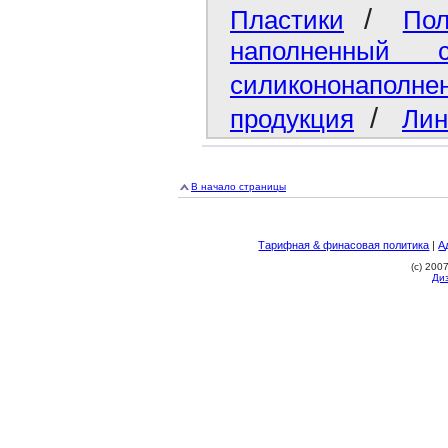
/
Пластики
Пол
наполненный 
силикононаполне
/
продукция
Лин
В начало страницы
Тарифная & финасовая политика
|
А
(c) 20
Ди