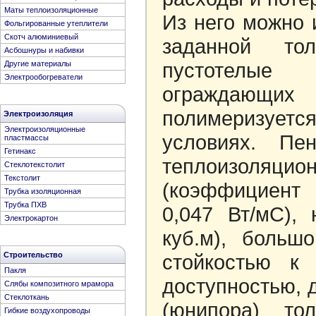
Маты теплоизоляционные
Из него можно 
Фольгированные утеплители
Скотч алюминиевый
заданной т
Асбошнуры и набивки
пустотелые
Другие материалы
Электрообогреватели
ограждающи
полимеризуетс
Электроизоляция
Электроизоляционные
условиях. Пе
пластмассы
Гетинакс
теплоизоля
Стеклотекстолит
Текстолит
(коэффициент 
Трубка изоляционная
Трубка ПХВ
0,047 Вт/мС), 
Электрокартон
куб.м), больш
Строительство
стойкостью к 
Пакля
доступностью, 
Слябы композитного мрамора
Стеклоткань
(юнипора) т
Гибкие воздухопроводы