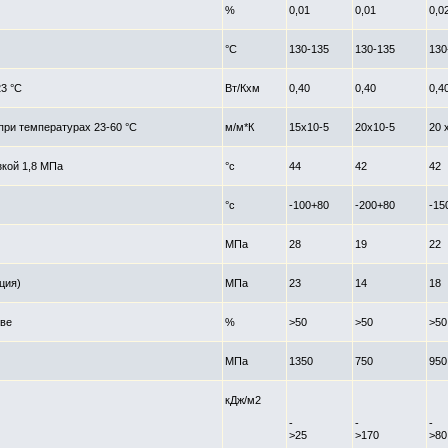
%
0,01
0,01
0,0
°С
130-135
130-135
130
3 °С
Вт/Кхм
0,40
0,40
0,4
ри температурах 23-60 °С
м/м*К
15х10-5
20х10-5
20 
зкой 1,8 МПа
°с
44
42
42
°с
-100+80
-200+80
-15
МПа
28
19
22
ция)
МПа
23
14
18
ыве
%
>50
>50
>50
МПа
1350
750
950
кДж/м2
-
-
-
>25
>170
>80