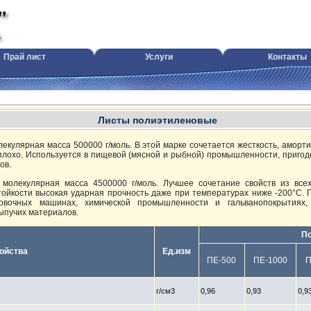
Прай лист
Услуги
Контакты
Конструкционные пластики, электро-тепло-гидроизоляционные материалы, резино-техническими изделия, химические реактивы
Листы полиэтиленовые
лекулярная масса 500000 г/моль. В этой марке сочетается жесткость, аморт
 плохо. Используется в пищевой (мясной и рыбной) промышленности, пригод
ов.
 молекулярная масса 4500000 г/моль. Лучшее сочетание свойств из все
тойкости высокая ударная прочность даже при температурах ниже -200°С. 
овочных машинах, химической промышленности и гальванопокрытиях, 
ыпучих материалов.
П
ойства
Ед.изм
ПЕ-500
ПЕ-1000
П
г/см3
0,96
0,93
0,9