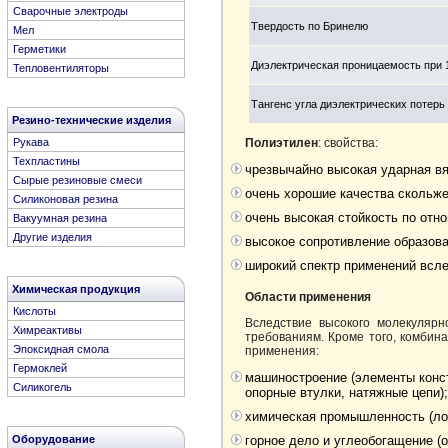
Сварочные электроды
Твердость по Бринелю
Мел
Герметики
Диэлектрическая проницаемость при 
Тепловентиляторы
Тангенс угла диэлектрических потерь 
Резино-технические изделия
Полиэтилен
: свойства:
Рукава
Техпластины
чрезвычайно высокая ударная вя
Сырые резиновые смеси
очень хорошие качества скольже
Cиликоновая резина
очень высокая стойкость по отн
Вакуумная резина
Другие изделия
высокое сопротивление образов
широкий спектр применений всле
Химическая продукция
Области применения
Кислоты
Вследствие высокого молекулярн
Химреактивы
требованиям. Кроме того, комбина
Эпоксидная смола
применения:
Гермоклей
машиностроение (элементы конст
Силикогель
опорные втулки, натяжные цепи);
химическая промышленность (лоп
Оборудование
горное дело и углеобогащение (о