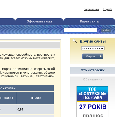
Українська
English
Оформить заказ
Карта сайта
Другие сайты
изирующая способность, прочность к
ен для всевозможных механических,
х марок полиэтилена сверхвысокой
Это интересно:
Применяется в конструкциях общего
криогенной технике, текстильной
Объявления
олиэтилен
Е-1000R
ПЕ-300
3
0,95