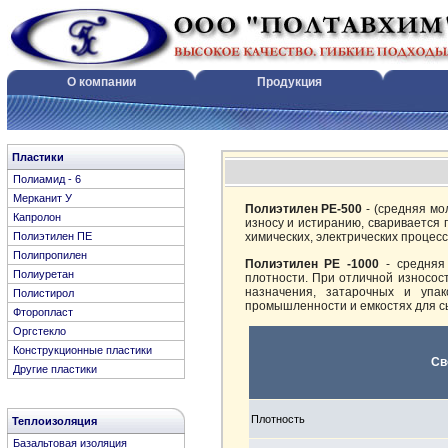
О компании
Продукция
Пластики
Полиамид - 6
Мерканит У
Полиэтилен РЕ-500
- (средняя мо
Капролон
износу и истиранию, сваривается
Полиэтилен ПЕ
химических, электрических процесс
Полипропилен
Полиэтилен РЕ -1000
- средняя
Полиуретан
плотности. При отличной износос
назначения, затарочных и упак
Полистирол
промышленности и емкостях для с
Фторопласт
Оргстекло
Конструкционные пластики
Св
Другие пластики
Плотность
Теплоизоляция
Базальтовая изоляция