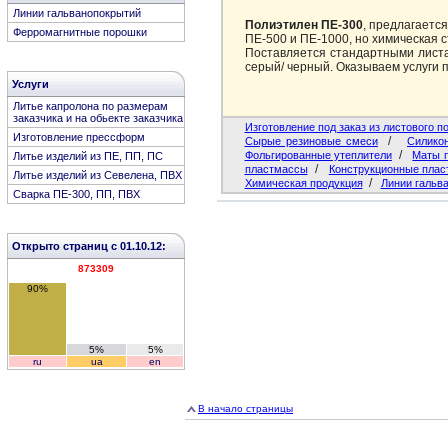
Линии гальванопокрытий
Полиэтилен ПЕ-300
, предлагаетс
Ферромагнитные порошки
ПЕ-500 и ПЕ-1000, но химическая с
Поставляется стандартными лист
серый/ черный. Оказываем услуги п
Услуги
Литье капролона по размерам
заказчика и на обьекте заказчика
Изготовление под заказ из листового 
Изготовление прессформ
/
Сырые резиновые смеси
Cиликон
/
Фольгированные утеплители
Маты 
Литье изделий из ПЕ, ПП, ПС
/
пластмассы
Конструкционные плас
Литье изделий из Севелена, ПВХ
/
Химическая продукция
Линии гальв
Сварка ПЕ-300, ПП, ПВХ
Открыто страниц с 01.10.12:
873309
90%
5%
5%
ru
ua
en
В начало страницы