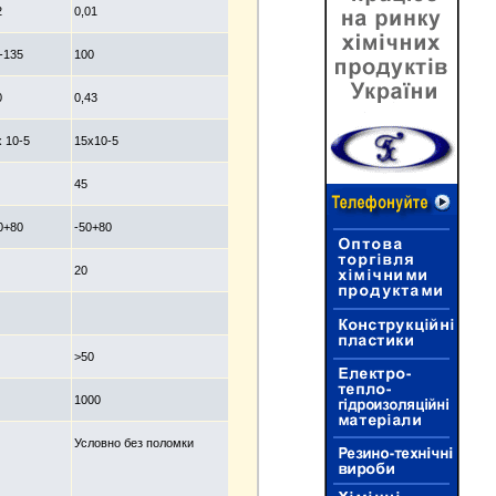
2
0,01
-135
100
0
0,43
х 10-5
15х10-5
45
0+80
-50+80
20
>50
1000
Условно без поломки