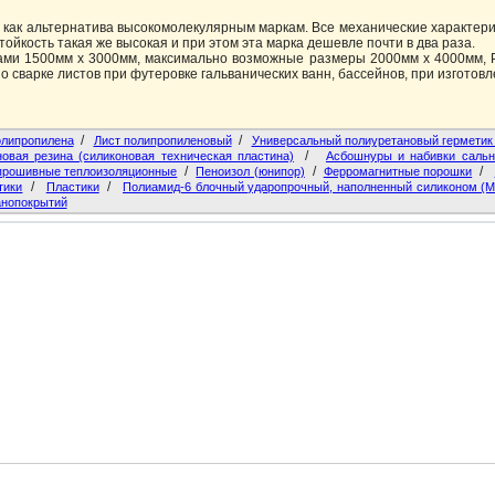
я как альтернатива высокомолекулярным маркам. Все механические характер
тойкость такая же высокая и при этом эта марка дешевле почти в два раза.
ами 1500мм х 3000мм, максимально возможные размеры 2000мм х 4000мм, Р
о сварке листов при футеровке гальванических ванн, бассейнов, при изготовл
/
/
полипропилена
Лист полипропиленовый
Универсальный полиуретановый герметик 
/
овая резина (силиконовая техническая пластина)
Асбошнуры и набивки сальн
/
/
/
прошивные теплоизоляционные
Пеноизол (юнипор)
Ферромагнитные порошки
/
/
тики
Пластики
Полиамид-6 блочный ударопрочный, наполненный силиконом (М
анопокрытий