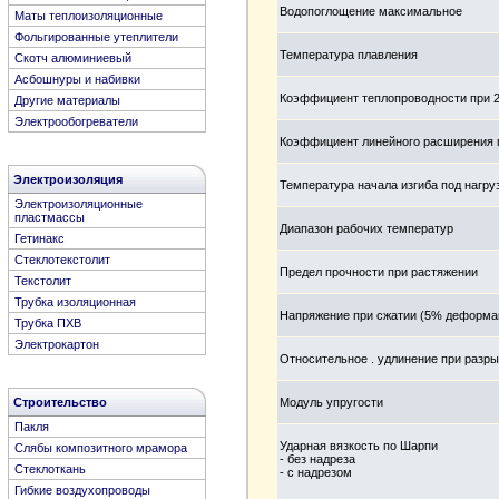
Водопоглощение максимальное
Маты теплоизоляционные
Фольгированные утеплители
Температура плавления
Скотч алюминиевый
Асбошнуры и набивки
Коэффициент теплопроводности при 2
Другие материалы
Электрообогреватели
Коэффициент линейного расширения п
Электроизоляция
Температура начала изгиба под нагру
Электроизоляционные
пластмассы
Диапазон рабочих температур
Гетинакс
Стеклотекстолит
Предел прочности при растяжении
Текстолит
Трубка изоляционная
Напряжение при сжатии (5% деформа
Трубка ПХВ
Электрокартон
Относительное . удлинение при разр
Модуль упругости
Строительство
Пакля
Ударная вязкость по Шарпи
Слябы композитного мрамора
- без надреза
Стеклоткань
- с надрезом
Гибкие воздухопроводы