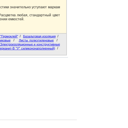
истики значительно уступают маркам
асцветка любая, стандартный цвет
ении емкостей.
/
/
"Гермоклей"
Базальтовая изоляция
/
/
иковые
Листы полиэтиленовые
Электроизоляционные и конструктивные
/
ерканит-В "У" силикононаполненный)