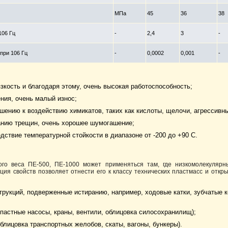
МПа
45
36
38
106 Гц
-
2,4
3
-
при 106 Гц
-
0,0002
0,001
-
зкость и благодаря этому, очень высокая работоспособность;
ния, очень малый износ;
ошению к воздействию химикатов, таких как кислоты, щелочи, агрессивны
анию трещин, очень хорошее шумогашение;
дствие температурной стойкости в диапазоне от -200 до +90 С.
ого веса ПЕ-500, ПЕ-1000 может применяться там, где низкомолекуляр
ция свойств позволяет отнести его к классу технических пластмасс и отк
рукций, подверженные истиранию, например, ходовые катки, зубчатые 
астные насосы, краны, вентили, облицовка силосохранилищ);
блицовка транспортных желобов, скаты, вагоны, бункеры).